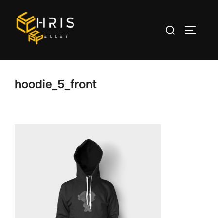
Aller
au
Rechercher :
PERMUT
contenu
hoodie_5_front