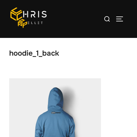
Aller
au
Rechercher :
PERMUT
contenu
hoodie_1_back